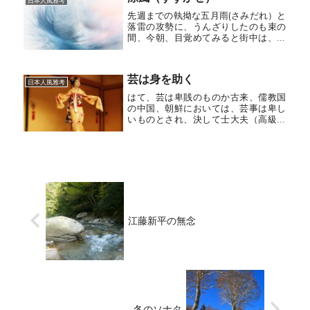
ないがピアノ曲を一度聴いただけで、
日本人風雅考
ただ...
先週までの執拗な五月雨(さみだれ）と
落雷の攻勢に、うんざりしたのも束の
間、今朝、目覚めてみると街中は、ま
ごうかたなき盛夏となり、突然訪れた
白南風（しろはえ）の明るさに一瞬目
がくらむ。この暑さには一日とて閉口
芸は身を助く
しないものはないが、古人は暑さを
日本人風雅考
避...
はて、芸は卑賎のものか古来、儒教国
の中国、朝鮮においては、芸事は卑し
いものとされ、決して士大夫（高級官
僚）が手を出すものではない。士大夫
たるものは何もしないのがよい。身を
弄することは下賤のものにさせるのを
よしとする文化がある。これに対し我
が...
江藤新平の無念
冬のソナタ