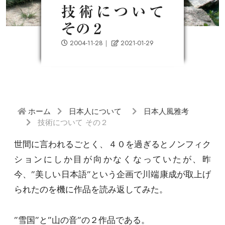
技術について
その２
2004-11-28
｜
2021-01-29
ホーム
日本人について
日本人風雅考
技術について その２
世間に言われるごとく、４０を過ぎるとノンフィク
ションにしか目が向かなくなっていたが、昨
今、”美しい日本語”という企画で川端康成が取上げ
られたのを機に作品を読み返してみた。
”雪国”と”山の音”の２作品である。