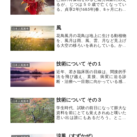
るが、じつは５０歳で亡くなってい
る。貞享2年(1685年)春、8ヶ月にわた
る『野ざらし紀行』の旅から江戸に戻
った芭蕉（当時４０歳）は、翌年の春
を深川の庵で迎えた。久しぶりの自宅
風
で春の訪れを感じ、４月の陽気に...
日本人風雅考
花鳥風月の花鳥は地上に生ける動植物
を、風月は雨、風、雲、月など見上げ
る大空の移ろいを表わしている。かつ
てわれらの祖先は、音も色も乏しい淡
泊な世界に生きていた。身の回りは宮
廷の朱色とは無縁のくすんだ住家、夜
技術について その１
になれば灯明の薄明りのなかで、人声
日本人風雅考
の...
近年、若き臨床医の目線は、間接的手
法を飛び越え、直接、病変に迫る診
断・治療へ一目散に向かっている感が
ある。現実的とも短絡的とも揶揄され
る。内視鏡の世界も目まぐるしい。胃
腸はいうに及ばず、肝臓・胆管・すい
技術について その３
臓・膀胱・尿管・子宮へと次々にカメ
日本人風雅考
ラが...
学生時代、試験の前日になって膨大な
資料を前にとても覚えきれぬと嘆いた
思い出は誰にもあるだろう。ところ
が、知的障害をもつ自閉症のひとのな
かに、膨大な量の書物を一読しただけ
ですべて暗記してしまい、楽譜は読め
涼風（すずかぜ）