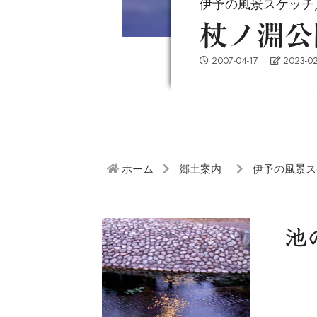
伊予の風景スケッチ／I
杖ノ淵公
2007-04-17
｜
2023-02
ホーム
郷土案内
伊予の風景ス
池