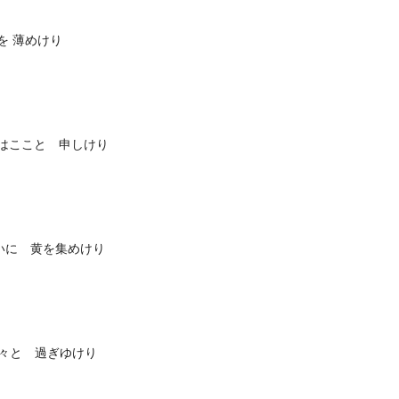
を 薄めけり
はここと 申しけり
いに 黄を集めけり
軽々と 過ぎゆけり