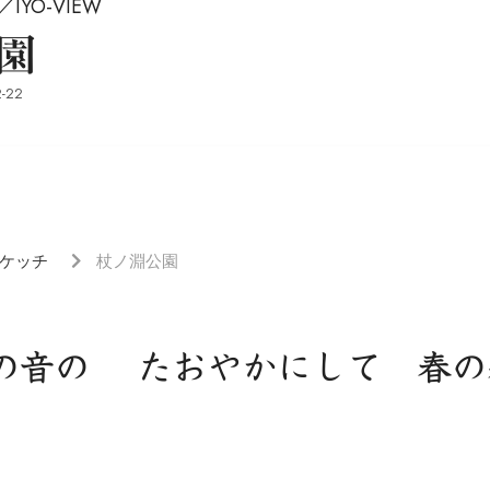
YO-VIEW
園
-22
ケッチ
杖ノ淵公園
の音の たおやかにして 春の