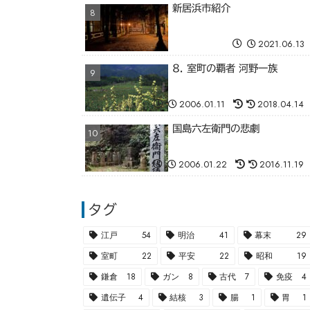
新居浜市紹介
2021.06.13
8. 室町の覇者 河野一族
2006.01.11
2018.04.14
国島六左衛門の悲劇
2006.01.22
2016.11.19
タグ
江戸
54
明治
41
幕末
29
室町
22
平安
22
昭和
19
鎌倉
18
ガン
8
古代
7
免疫
4
遺伝子
4
結核
3
腸
1
胃
1