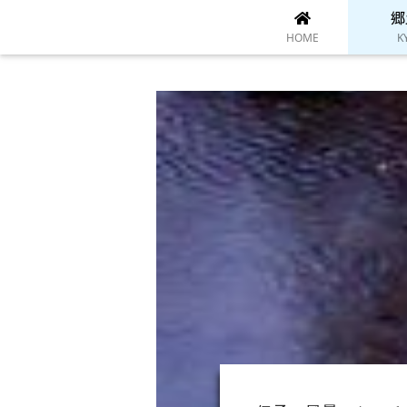
郷
HOME
K