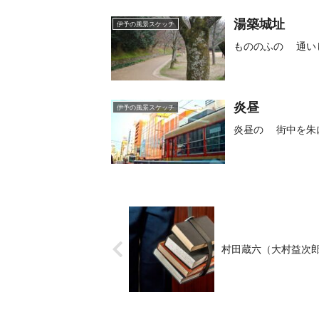
湯築城址
伊予の風景スケッチ
もののふの 通い
炎昼
伊予の風景スケッチ
炎昼の 街中を朱
村田蔵六（大村益次