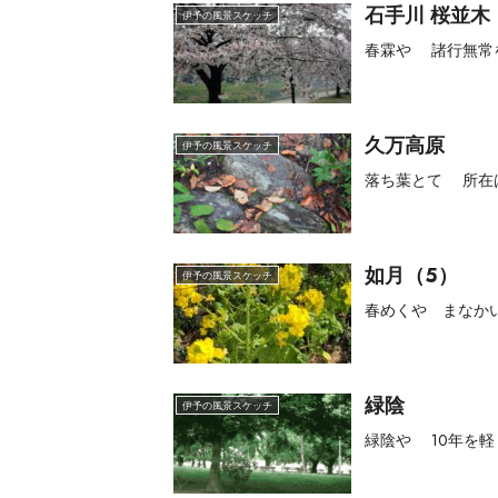
石手川 桜並木
伊予の風景スケッチ
春霖や 諸行無常
久万高原
伊予の風景スケッチ
落ち葉とて 所在
如月（5）
伊予の風景スケッチ
春めくや まなか
緑陰
伊予の風景スケッチ
緑陰や 10年を