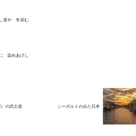
し道や 冬深む
に 染めあげし
郎）の武士道
シーボルトのみた日本