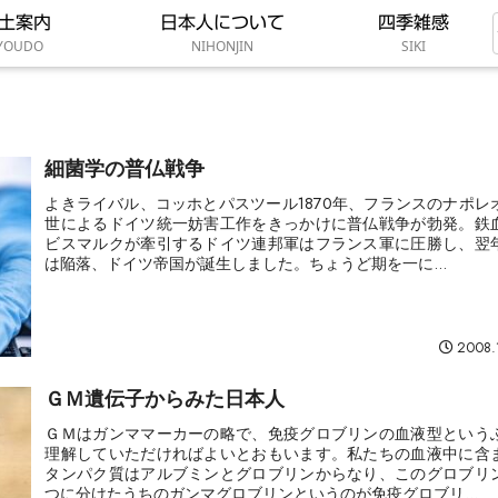
土案内
日本人について
四季雑感
YOUDO
NIHONJIN
SIKI
細菌学の普仏戦争
よきライバル、コッホとパスツール1870年、フランスのナポレ
世によるドイツ統一妨害工作をきっかけに普仏戦争が勃発。鉄
ビスマルクが牽引するドイツ連邦軍はフランス軍に圧勝し、翌
は陥落、ドイツ帝国が誕生しました。ちょうど期を一に...
2008.
ＧＭ遺伝子からみた日本人
ＧＭはガンママーカーの略で、免疫グロブリンの血液型という
理解していただければよいとおもいます。私たちの血液中に含
タンパク質はアルブミンとグロブリンからなり、このグロブリ
つに分けたうちのガンマグロブリンというのが免疫グロブリ...