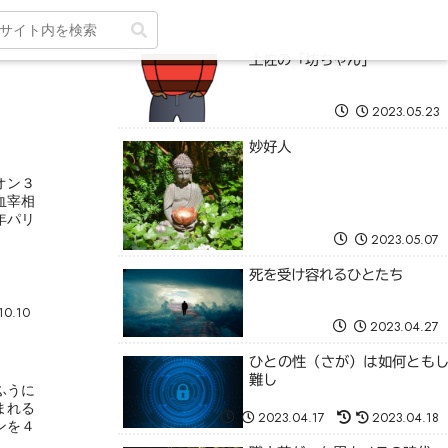
土佐の「坊ちゃん」
2023.05.23
妙好人
オン３
血宰相
年パリ
2023.05.07
死を受け容れるひとたち
10.10
2023.04.27
ひとの性（さが）は如何とも
難し
ふうに
まれる
2023.04.17
2023.04.18
ンを４