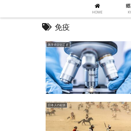
郷
HOME
K
免疫
医学史ひとこま
日本人の起源