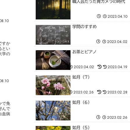
職人芸だった胃カメラの時代
2023.04.10
08.10
学問のすすめ
2023.04.02
ですか
るとい
お茶とピアノ
大学の
2023.04.02
2023.04.19
如月（7）
08.10
2023.02.26
2023.02.28
如月（6）
かで免
好んで
白血病
2023.02.26
如月（5）