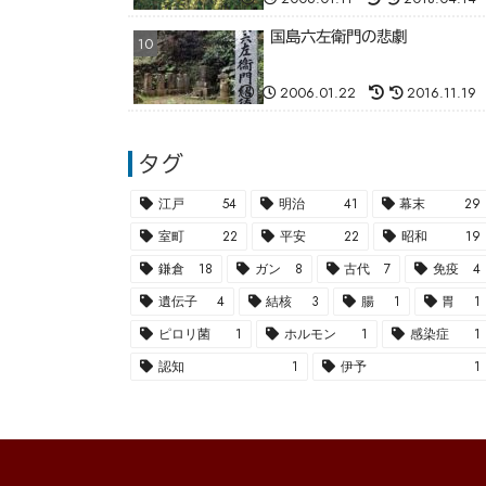
国島六左衛門の悲劇
2006.01.22
2016.11.19
タグ
江戸
54
明治
41
幕末
29
室町
22
平安
22
昭和
19
鎌倉
18
ガン
8
古代
7
免疫
4
遺伝子
4
結核
3
腸
1
胃
1
ピロリ菌
1
ホルモン
1
感染症
1
認知
1
伊予
1