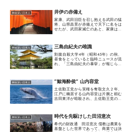
橋派の抗議である。安政5年4月、大老
となった井伊直弼は、話しの内容はと
もかく彼らが許しも得ずに登城したの
井伊の赤備え
興味深い日本人
は不敬の至りであるとして、強引に...
家康、武田旧臣を召し抱える武田の猛
将、山県昌景が赤備えで天下に名をは
せたが、武田家滅亡のあと、家康は武
田家旧臣を多数召し抱えた。かつて家
康自身、三方ヶ原で完膚なきまでに打
ちのめされた思い出がある。その象徴
三島由紀夫の唯識
ともいうべき赤備え軍団を手中にした
興味深い日本人
か...
割腹自殺大学4年（昭和45年）の秋、
昼食をとっていると臨時ニュースが流
れ、「三島由紀夫の暴挙」が報じられ
た。彼が楯の会の4名と陸上自衛隊市ヶ
谷駐屯地を訪れ、隙を突いて益田総監
を人質に取り籠城。バルコニーから檄
”鯨海酔侯” 山内容堂
文を撒き、自衛隊員へクーデターを...
興味深い日本人
土佐勤王党から実権を奪取文久２年、
江戸に幽居する山内容堂は片腕と頼む
吉田東洋が暗殺され、土佐勤王党のへ
の憎悪を募らせていた。もともと彼
は、幕府のおかげで奇跡的な幸運を得
て藩主となった経緯がある。幕府には
時代を先駆けした田沼意次
人一倍恩義を感じていた。したがって
興味深い日本人
時流...
希代の財政通 田沼意次 儒教は農業を
基盤とした世界であって、商業では決