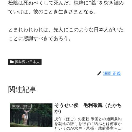
松陰は死ぬべくして死んだ。純粋に“義”を突き詰め
ていけば、彼のごとき生きざまとなる。
とまれわれわれは、先人にこのような日本人がいた
ことに感謝すべきであろう。
興味深い日本人
浦岡 正義
関連記事
そうせい侯 毛利敬親（たかち
興味深い日本人
か）
戊午（ぼご）の密勅 米国との通商条約
を朝廷の許可を得ずに結ぶとは何事か
というのが水戸・尾張・越前藩主ら一