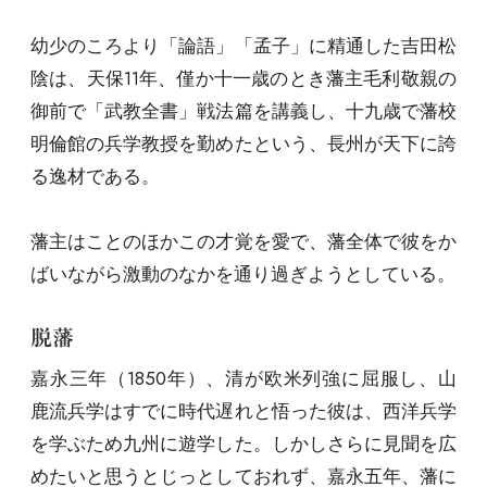
幼少のころより「論語」「孟子」に精通した吉田松
陰は、天保11年、僅か十一歳のとき藩主毛利敬親の
御前で「武教全書」戦法篇を講義し、十九歳で藩校
明倫館の兵学教授を勤めたという、長州が天下に誇
る逸材である。
藩主はことのほかこの才覚を愛で、藩全体で彼をか
ばいながら激動のなかを通り過ぎようとしている。
脱藩
嘉永三年（1850年）、清が欧米列強に屈服し、山
鹿流兵学はすでに時代遅れと悟った彼は、西洋兵学
を学ぶため九州に遊学した。しかしさらに見聞を広
めたいと思うとじっとしておれず、嘉永五年、藩に