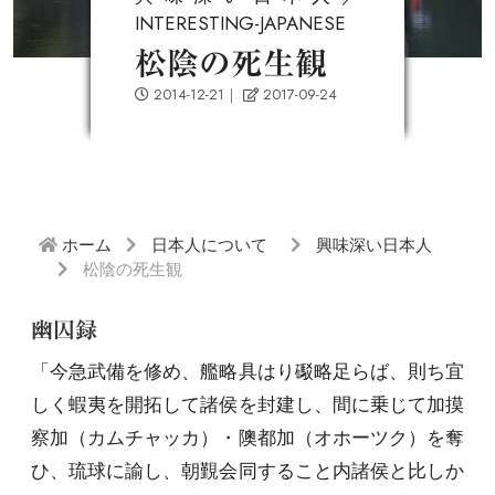
INTERESTING-JAPANESE
松陰の死生観
2014-12-21
｜
2017-09-24
ホーム
日本人について
興味深い日本人
松陰の死生観
幽囚録
「今急武備を修め、艦略具はり礟略足らば、則ち宜
しく蝦夷を開拓して諸侯を封建し、間に乗じて加摸
察加（カムチャッカ）・隩都加（オホーツク）を奪
ひ、琉球に諭し、朝覲会同すること内諸侯と比しか