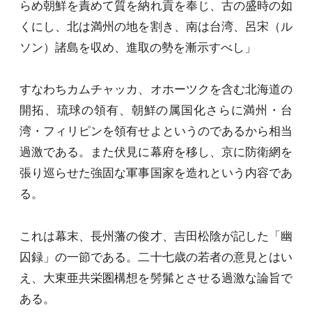
らめ朝鮮を責めて質を納れ貢を奉じ、古の盛時の如
くにし、北は満州の地を割き、南は台湾、呂宋（ル
ソン）諸島を収め、進取の勢を漸示すべし」
すなわちカムチャッカ、オホーツクを含む北海道の
開拓、琉球の領有、朝鮮の属国化さらに満州・台
湾・フィリピンを領有せよというのであるから相当
過激である。また伏見に幕府を移し、京に防衛網を
張り巡らせた強固な軍事国家を造れという内容であ
る。
これは幕末、長州藩の俊才、吉田松陰が記した「幽
囚録」の一節である。二十七歳の若者の意見とはい
え、大東亜共栄圏構想を髣髴とさせる過激な論旨で
ある。