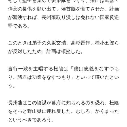
そして塾生を集めて要撃隊をつくり、藩には武器・
弾薬の提供を願い出て、藩首脳を慌てさせた。計画
が漏洩すれば、長州藩取り潰しは免れない国家反逆
罪である。
このときは弟子の久坂玄瑞、高杉晋作、桂小五郎ら
が反対したため、計画は頓挫した。
言行一致を主唱する松陰は「僕は忠義をなすつも
り。諸君は功業をなすつもり」といって嘆いたとい
う。
長州藩はこの陰謀が幕府に知られるのを恐れ、松陰
をそっと野山獄に連れ戻した。むしろ、かくまった
というべきであろう。