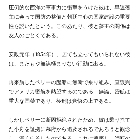
圧倒的な西洋の軍事力に衝撃をうけた彼は、早速藩
主に会って国防の整備と朝廷中心の国家建設の重要
性を説いたという。このあたり、彼と藩主の関係は
友人のごとくである。
安政元年（1854年）、居ても立ってもいられない彼
は、またもや無謀極まりない行動に出る。
再来航したペリーの艦船に無断で乗り組み、直談判
でアメリカ密航を熱望するのである。無論、密航は
重大な国禁であり、極刑は覚悟の上である。
しかしペリーに断固拒絶されたため、彼は乗り捨て
た小舟を証拠に幕府から追及されるであろうと観念
し、潔く自首したのである。これに連座し、師匠の