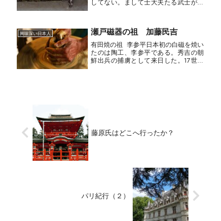
してない。まして士大夫たる武士が商
売に携わるなど、想像だにできぬこと
であった。そういう観念で頭ががんじ
がらめになっている江戸城に、突然ふ
瀬戸磁器の祖 加藤民吉
って沸いたように、商業で幕府の財
興味深い日本人
政...
有田焼の祖 李参平日本初の白磁を焼い
たのは陶工、李参平である。秀吉の朝
鮮出兵の捕虜として来日した。17世紀
初頭、有田地区の泉山に白磁鉱を発見
し、ここに窯を開いて人々から「陶
祖」とあがめられ、有田焼の祖となっ
た。柿右衛門の濁手（にごしで）そ...
藤原氏はどこへ行ったか？
パリ紀行（２）