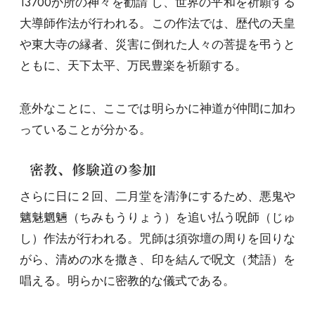
13700か所の神々を勧請 し、世界の平和を祈願する
大導師作法が行われる。この作法では、歴代の天皇
や東大寺の縁者、災害に倒れた人々の菩提を弔うと
ともに、天下太平、万民豊楽を祈願する。
意外なことに、ここでは明らかに神道が仲間に加わ
っていることが分かる。
密教、修験道の参加
さらに日に２回、二月堂を清浄にするため、悪鬼や
魑魅魍魎（ちみもうりょう）を追い払う呪師（じゅ
し）作法が行われる。咒師は須弥壇の周りを回りな
がら、清めの水を撒き、印を結んで呪文（梵語）を
唱える。明らかに密教的な儀式である。