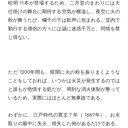
松明 11本が登場するため、二月堂のまわりには大
仕掛けの舞台に期待する空気が横溢し、夜空に火の
粉が舞うたび、欄干の下は歓声に包まれる。堂内で
勤行する僧侶の方々には誠に迷惑千万と、同情を禁
じ得ない。
ただ 1200年間も、暗闇に火の粉を振りまくような
ことをしておれば、いつかは火災が発生するのでは
と誰もが危惧する処だが、周到な消火体制が整って
いるため、実際にはほとんど無事故である。
わずかに、江戸時代の寛文７年（ 1667年）、お水
取りの最中に失火、焼失した例があるだけである。