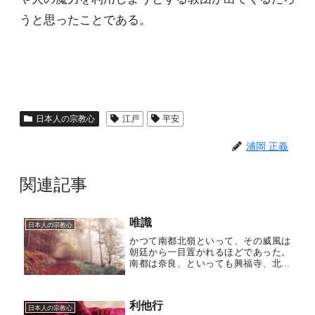
うと思ったことである。
日本人の宗教心
江戸
平安
浦岡 正義
関連記事
唯識
日本人の宗教心
かつて南都北嶺といって、その威風は
朝廷から一目置かれるほどであった。
南都は奈良、といっても興福寺、北嶺
は比叡山延暦寺を意味し、ともに平安
時代、寺院でありながら圧倒的な存在
感を示した。なぜ寺が、と言われそう
利他行
だが、じつはともに巨大な荘園領主で
日本人の宗教心