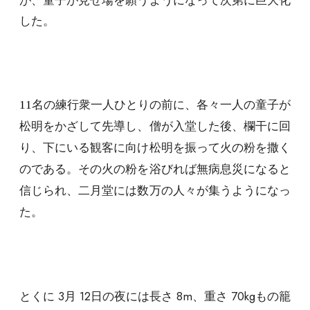
が、童子が見せ場を願うようになって次第に巨大化
した。
11
名の練行衆一人ひとりの前に、各々一人の童子が
松明をかざして先導し、僧が入堂した後、欄干に回
り、下にいる観客に向け松明を振って火の粉を撒く
のである。その火の粉を浴びれば無病息災になると
信じられ、二月堂には数万の人々が集うようになっ
た。
とくに 3月 12日の夜には長さ 8m、重さ 70kgもの籠