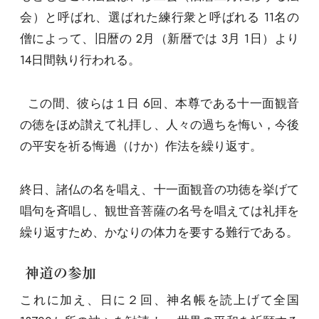
会）と呼ばれ、選ばれた練行衆と呼ばれる 11名の
僧によって、旧暦の 2月（新暦では 3月 1日）より
14日間執り行われる。
この間、彼らは１日 6回、本尊である十一面観音
の徳をほめ讃えて礼拝し、人々の過ちを悔い，今後
の平安を祈る悔過（けか）作法を繰り返す。
終日、諸仏の名を唱え、十一面観音の功徳を挙げて
唱句を斉唱し、観世音菩薩の名号を唱えては礼拝を
繰り返すため、かなりの体力を要する難行である。
神道の参加
これに加え、日に２回、神名帳を読上げて全国