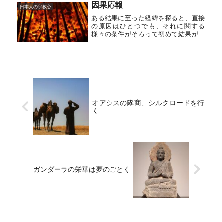
因果応報
る。屈伏しないものを自分の世界に引
日本人の宗教心
き入...
ある結果に至った経緯を探ると、直接
の原因はひとつでも、それに関する
様々の条件がそろって初めて結果が生
まれるという事実に気付く。直接の原
因を因といい、それを助ける条件を縁
と呼ぶ。あわせて因縁という。つまり
因縁があって初めて結果がでる。これ
を因...
オアシスの隊商、シルクロードを行
く
ガンダーラの栄華は夢のごとく