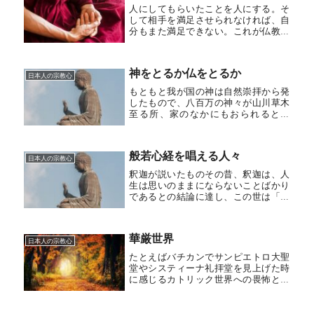
あ...
人にしてもらいたことを人にする。そ
して相手を満足させられなければ、自
分もまた満足できない。これが仏教で
いう利他行である。“人にしてもらいた
いと思うことは何でも、あなたがたも
人にしなさい。これこそ律法と預言者
神をとるか仏をとるか
である”これは聖書マタイ伝７章の一...
日本人の宗教心
もともと我が国の神は自然崇拝から発
したもので、八百万の神々が山川草木
至る所、家のなかにもおられるとい
う。古代人は神のおはしますところを
掃き清めて祈りを捧げ、感謝や心の救
済を願っていたとおもわれる。ところ
般若心経を唱える人々
が7世紀にいたり、アマテラスを押しい
日本人の宗教心
た...
釈迦が説いたものその昔、釈迦は、人
生は思いのままにならないことばかり
であるとの結論に達し、この世は「一
切皆苦」であると嘆息した。そしてそ
の苦しみの根源は無明（煩悩）にあ
り、そのせいで12の不幸が連鎖的にお
華厳世界
こり、最後に老死という苦悩を迎える
日本人の宗教心
と...
たとえばバチカンでサンピエトロ大聖
堂やシスティーナ礼拝堂を見上げた時
に感じるカトリック世界への畏怖と、
東大寺大仏を見上げたときの仏教世界
への畏怖は、設計を命じた者の意図が
似ているだけに共通した感慨を覚え