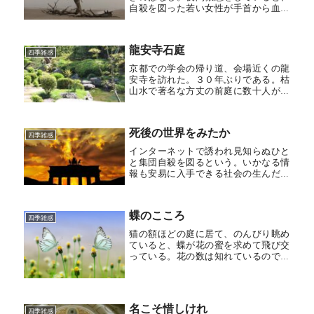
自殺を図った若い女性が手首から血を
流しながら運ばれてきた。応急処置を
していると、“またこの子か。彼氏に捨
てられそうになると、すぐ自殺を図っ
龍安寺石庭
て気を引こうとするんだから”という...
四季雑感
京都での学会の帰り道、会場近くの龍
安寺を訪れた。３０年ぶりである。枯
山水で著名な方丈の前庭に数十人が足
を止めて座り込み、ほとんど無言のま
ま見入っている。旅の疲れを癒そうと
するもの、石庭の白砂に描かれた観念
死後の世界をみたか
的とも思える文様に作者の意図を見出
四季雑感
そ...
インターネットで誘われ見知らぬひと
と集団自殺を図るという。いかなる情
報も安易に入手できる社会の生んだ悲
劇といえるが、“死にたい”と“死ぬ”に
は大きな隔たりがあって、“死にた
い”ひとが集まってはじめて、思い切っ
蝶のこころ
て“死ぬ”へ近づくようにおもわれ...
四季雑感
猫の額ほどの庭に居て、のんびり眺め
ていると、蝶が花の蜜を求めて飛び交
っている。花の数は知れているので、
いくつか花を訪れてはまた、元の花へ
戻るのが見える。さっき行ったからよ
そうと思わないのか、それとも行った
かどうか忘れたのか、蝶の本心はどう
名こそ惜しけれ
な...
四季雑感