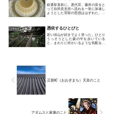
総選挙直前に、悪代官、藤井の首をと
って自民党支持へ流れを一挙に加速し
ようとした官邸の思惑ははずれた。５
時間もかけて辞職の言質を取れなかっ
た石原大臣の狼狽と道路公団藤井総裁
の徹底抗戦が浮き彫りとなっている。
憑依するひとびと
藤井氏は自分の身を西郷隆盛になぞら
四季雑感
え...
若い頃山が好きでよく登った。ひとり
うっそうとした森の中を歩いている
と、まわりに何かいるような気配を感
じた。人ではない。言葉に表しにくい
山の精ともいうべきなにかである。縄
文時代の人口はたかだか５０万であ
る。山に入ればまわりに人影とてな
く、歩け...
正親町（おおぎまち）天皇のこと
アダムスと家康のこと