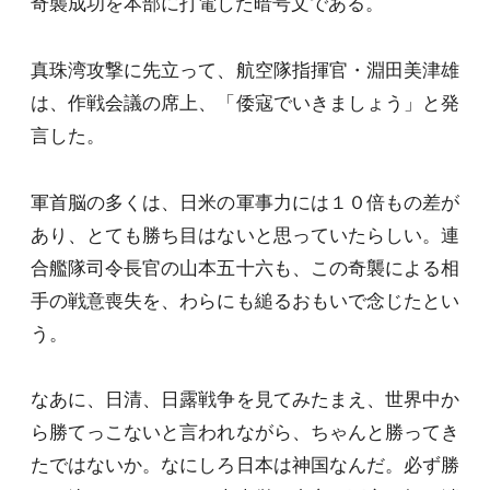
奇襲成功を本部に打電した暗号文である。
真珠湾攻撃に先立って、航空隊指揮官・淵田美津雄
は、作戦会議の席上、「倭寇でいきましょう」と発
言した。
軍首脳の多くは、日米の軍事力には１０倍もの差が
あり、とても勝ち目はないと思っていたらしい。連
合艦隊司令長官の山本五十六も、この奇襲による相
手の戦意喪失を、わらにも縋るおもいで念じたとい
う。
なあに、日清、日露戦争を見てみたまえ、世界中か
ら勝てっこないと言われながら、ちゃんと勝ってき
たではないか。なにしろ日本は神国なんだ。必ず勝