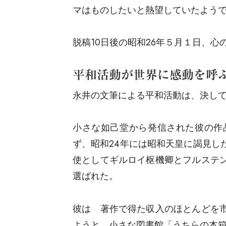
マはものしたいと熱望していたよう
脱稿10日後の昭和26年５月１日、
平和活動が世界に感動を呼
永井の文筆による平和活動は、決し
小さな如己堂から発信された彼の作
ず、昭和24年には昭和天皇に謁見し
使としてギルロイ枢機卿とフルステ
選ばれた。
彼は 著作で得た収入のほとんどを
ようと、小さな図書館「うちらの本