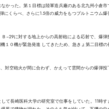
はなかった。第１目標は陸軍造兵廠のある北九州小倉市
爆弾にくらべ、さらに1.5倍の威力をもつプルトニウム爆
Ｂ−29に対する地上からの高射砲による応射で、爆弾
機１０機が緊急発進 してきたため、急きょ第二目標の
れ、対空砲火が間に合わず、かえって雲間からの爆弾投
して長崎医科大学の研究室で仕事をしていた。11時す
と爆風で建物が崩れた。そのうち気が付いて、瓦礫の中