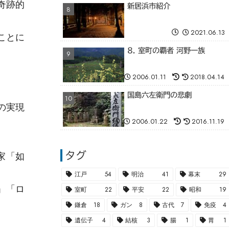
奇跡的
新居浜市紹介
2021.06.13
ことに
8. 室町の覇者 河野一族
2006.01.11
2018.04.14
国島六左衛門の悲劇
の実現
2006.01.22
2016.11.19
家「如
タグ
江戸
54
明治
41
幕末
29
」「ロ
室町
22
平安
22
昭和
19
鎌倉
18
ガン
8
古代
7
免疫
4
遺伝子
4
結核
3
腸
1
胃
1