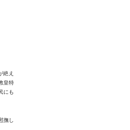
が絶え
教皇特
民にも
慰撫し