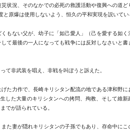
被災状況、そのなかでの必死の救護活動や復興への道ど
度と原爆は使用しないよう、恒久の平和実現を説いてい
ばくもない父が、幼子に「如己愛人」（己を愛する如く
そして最後の一人になっても戦争には反対しなさいと書
もって非武装を唱え、非戦を叫ぼうと訴えた。
上げた力作で、長崎キリシタン配流の地である津和野に
発生した大量のキリシタンへの拷問、殉教、そして維新
るまでが語られている。
、また妻が隠れキリシタンの子孫でもあり、存命中にこ