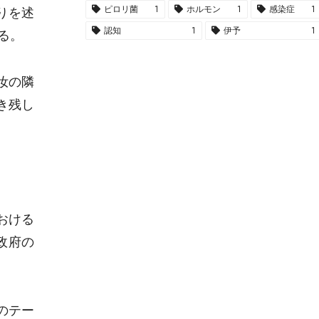
ピロリ菌
1
ホルモン
1
感染症
1
りを述
認知
1
伊予
1
る。
汝の隣
き残し
おける
政府の
のテー