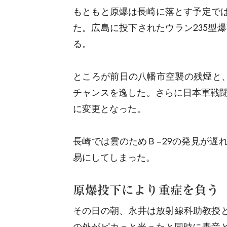
もともと原爆は長崎に落とす予定で
た。広島に投下されたウラン235型
る。
ところが前日の八幡市空襲の残煙と、
チャンスを逸した。さらに日本軍戦闘
に変更となった。
長崎では雲のためＢ−29の発見が遅
易にしてしまった。
原爆投下により重症を負う
その日の朝、永井は放射線科助教授と
の外がピカっと光ったと同時に轟音