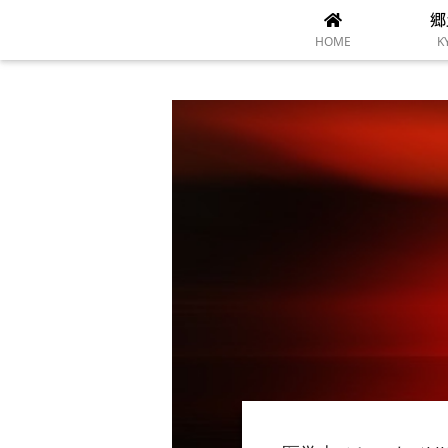
郷
HOME
K