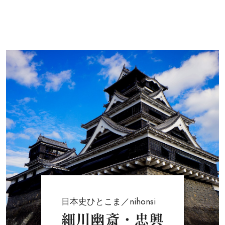
日本史ひとこま／nihonsi
細川幽斎・忠興