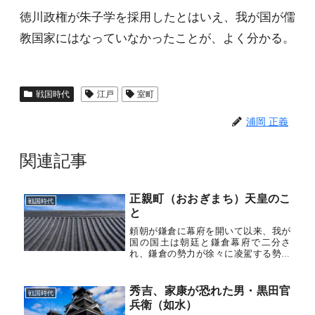
徳川政権が朱子学を採用したとはいえ、我が国が儒
教国家にはなっていなかったことが、よく分かる。
戦国時代
江戸
室町
浦岡 正義
関連記事
正親町（おおぎまち）天皇のこ
戦国時代
と
頼朝が鎌倉に幕府を開いて以来、我が
国の国土は朝廷と鎌倉幕府で二分さ
れ、鎌倉の勢力が徐々に凌駕する勢い
にあった。これに反発する後鳥羽上皇
は、天下の宝刀「院宣」を発すれば全
国の武士はこぞって京へ参集するもの
秀吉、家康が恐れた男・黒田官
戦国時代
と考えた。そこで、意を決して鎌倉に
兵衛（如水）
挑戦...