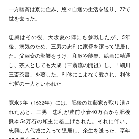
一方幽斎は京に住み、悠々自適の生活を送り、77で
世を去った。
忠興はその後、大坂夏の陣にも参戦したが、5年
後、病気のため、三男の忠利に家督を譲って隠居し
た。父幽斎の影響をうけ、和歌や能楽、絵画に精通
し、茶人としても大成（三斎流の開祖）し、「細川
三斎茶書」を著した。利休にこよなく愛され、利休
七哲の一人といわれた。
寛永9年（1632年）には、肥後の加藤家が取り潰さ
れたあと、三男・忠利が豊前小倉40万石から肥後
熊本54万石の領主に格上げされた。それに伴い、
忠興は八代城に入って隠居し、余生を送った。享年