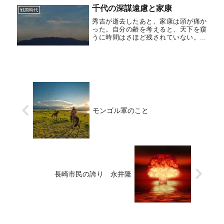
営を他人に任さなければならなくな
千代の深謀遠慮と家康
り、ついには領主の地位を乗っ取られ
戦国時代
てしま...
秀吉が逝去したあと、家康は頭が痛か
った。自分の齢を考えると、天下を窺
うに時間はさほど残されていない。こ
のまま争乱もなく、平和が続くような
ことになると大変である。覇権を握る
ためには、秀頼を支持する勢力を、な
んとしても短期間に抹殺しなければな
ら...
モンゴル軍のこと
長崎市民の誇り 永井隆