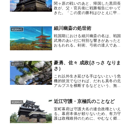
関ヶ原の戦いのあと、帰国した黒田長
政が、父・官兵衛に戦勝報告にやって
きた。「この度の勝利はひとえに甲州
殿（長政）のはたらきによるものであ
る。この功に何事をもって報いるべき
といって、家康殿は自分の手を3度もと
細川幽斎の処世術
戦国時代
って感謝してくれました」と、長政
戦国期における細川幽斎の名は、戦国
は...
武将のあいだに特別な響きがあったと
おもわれる。剣術、弓術の達人である
ばかりか、和歌・茶道・連歌に精通
し、鯉料理の達人にして囲碁や猿楽に
も造詣が深い、人もうらやむ風流人で
豪勇、佐々 成政(さっさ なりま
ある。幽斎は足利家一族の出身であ
戦国時代
さ）
り、将...
これ以外生き延びる手はないという危
機的状況でなければ、だれも真冬の北
アルプスを横断するなどという、無謀
な冒険はしないはずである。ところが
400年も前にその無謀に挑んだ男がい
る。富山城主・佐々 成政である。戦国
近江守護・京極氏のことなど
戦国時代
期の動乱のなかで、成政は切羽詰ま...
室町幕府は守護大名の連合政権といえ
る。幕府本体が頼りないため、有力守
護は政権維持のために、やむなく郷里
を離れ京に住まなければならなかっ
た。このため守護は、自分の領地の経