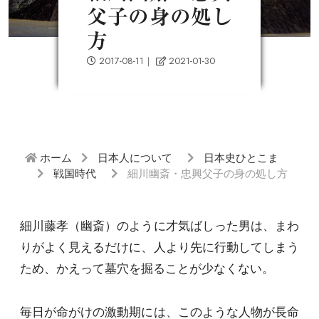
父子の身の処し
方
2017-08-11
｜
2021-01-30
ホーム
日本人について
日本史ひとこま
戦国時代
細川幽斎・忠興父子の身の処し方
細川藤孝（幽斎）のように才気ばしった男は、まわ
りがよく見えるだけに、人より先に行動してしまう
ため、かえって墓穴を掘ることが少なくない。
毎日が命がけの激動期には、このような人物が長命