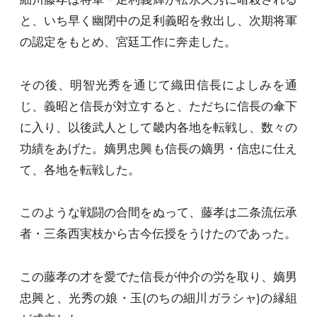
と、いち早く幽閉中の足利義昭を救出し、次期将軍
の認定をもとめ、宮廷工作に奔走した。
その後、明智光秀を通じて織田信長によしみを通
じ、義昭と信長が対立すると、ただちに信長の傘下
に入り、以後武人として畿内各地を転戦し、数々の
功績をあげた。嫡男忠興も信長の嫡男・信忠に仕え
て、各地を転戦した。
このような戦闘の合間をぬって、藤孝は二条流伝承
者・三条西実枝から古今伝授をうけたのであった。
この藤孝の才を愛でた信長が仲介の労を取り、嫡男
忠興と、光秀の娘・玉(のちの細川ガラシャ)の縁組