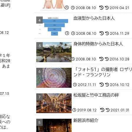
UFJ
2008.08.10
2019.04.21
血液型からみた日本人
08.12
2008.08.10
2016.11.29
身体的特徴からみた日本人
学１年
2008.08.10
2016.10.28
和28
、あま
「フォト51」の撮影者 ロザ
ンド・フランクリン
2012.11.11
2016.10.12
07.15
松坂屋と竹中工務店の絆
2019.08.12
2021.01.31
相応な
新居浜市紹介
長への
のは、