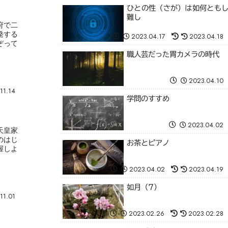
ひとの性（さが）は如何とも
難し
府で二
発する
2023.04.17
2023.04.18
ぞって
職人芸だった胃カメラの時代
2023.04.10
11.14
学問のすすめ
2023.04.02
天皇家
のはじ
お茶とピアノ
握しよ
2023.04.02
2023.04.19
如月（7）
11.01
2023.02.26
2023.02.28