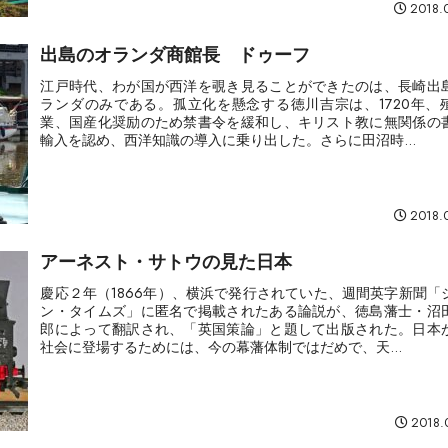
2018.
出島のオランダ商館長 ドゥーフ
江戸時代、わが国が西洋を覗き見ることができたのは、長崎出
ランダのみである。孤立化を懸念する徳川吉宗は、1720年、
業、国産化奨励のため禁書令を緩和し、キリスト教に無関係の
輸入を認め、西洋知識の導入に乗り出した。さらに田沼時...
2018.
アーネスト・サトウの見た日本
慶応２年（1866年）、横浜で発行されていた、週間英字新聞「
ン・タイムズ」に匿名で掲載されたある論説が、徳島藩士・沼
郎によって翻訳され、「英国策論」と題して出版された。日本
社会に登場するためには、今の幕藩体制ではだめで、天...
2018.