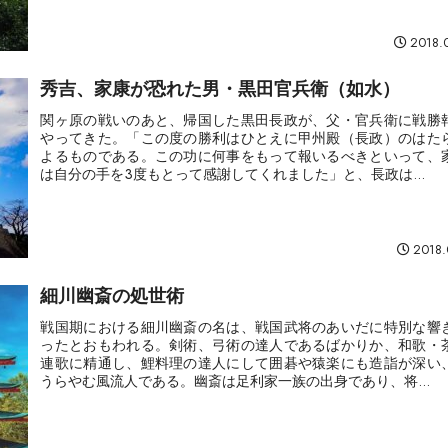
2018.
秀吉、家康が恐れた男・黒田官兵衛（如水）
関ヶ原の戦いのあと、帰国した黒田長政が、父・官兵衛に戦勝
やってきた。「この度の勝利はひとえに甲州殿（長政）のはた
よるものである。この功に何事をもって報いるべきといって、
は自分の手を3度もとって感謝してくれました」と、長政は...
2018.
細川幽斎の処世術
戦国期における細川幽斎の名は、戦国武将のあいだに特別な響
ったとおもわれる。剣術、弓術の達人であるばかりか、和歌・
連歌に精通し、鯉料理の達人にして囲碁や猿楽にも造詣が深い
うらやむ風流人である。幽斎は足利家一族の出身であり、将...