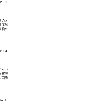
06.08
島のオ
殖産興
書物の
05.04
ジャパ
田寅三
が国際
04.30