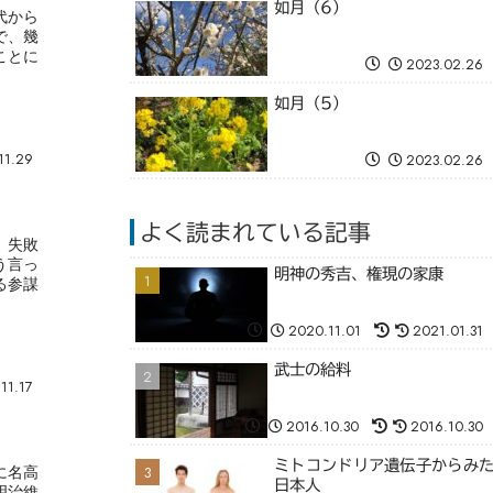
如月（6）
代から
で、幾
ことに
2023.02.26
如月（5）
11.29
2023.02.26
よく読まれている記事
、失敗
う言っ
明神の秀吉、権現の家康
る参謀
2020.11.01
2021.01.31
武士の給料
11.17
2016.10.30
2016.10.30
ミトコンドリア遺伝子からみ
に名高
日本人
明治維