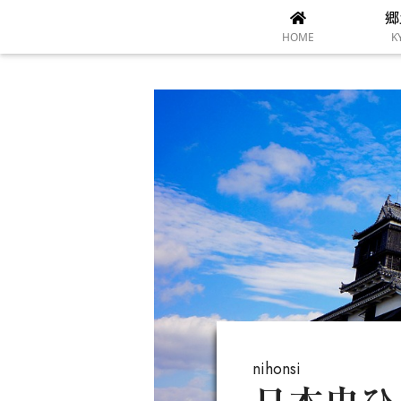
郷
HOME
K
nihonsi