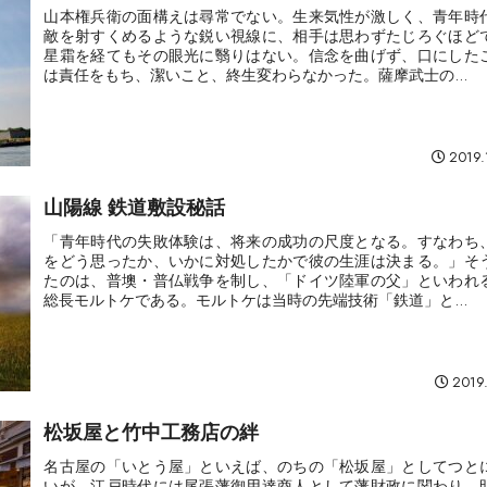
山本権兵衛の面構えは尋常でない。生来気性が激しく、青年時
敵を射すくめるような鋭い視線に、相手は思わずたじろぐほど
星霜を経てもその眼光に翳りはない。信念を曲げず、口にした
は責任をもち、潔いこと、終生変わらなかった。薩摩武士の...
2019.
山陽線 鉄道敷設秘話
「青年時代の失敗体験は、将来の成功の尺度となる。すなわち
をどう思ったか、いかに対処したかで彼の生涯は決まる。」そ
たのは、普墺・普仏戦争を制し、「ドイツ陸軍の父」といわれ
総長モルトケである。モルトケは当時の先端技術「鉄道」と...
2019.
松坂屋と竹中工務店の絆
名古屋の「いとう屋」といえば、のちの「松坂屋」としてつと
いが、江戸時代には尾張藩御用達商人として藩財政に関わり、