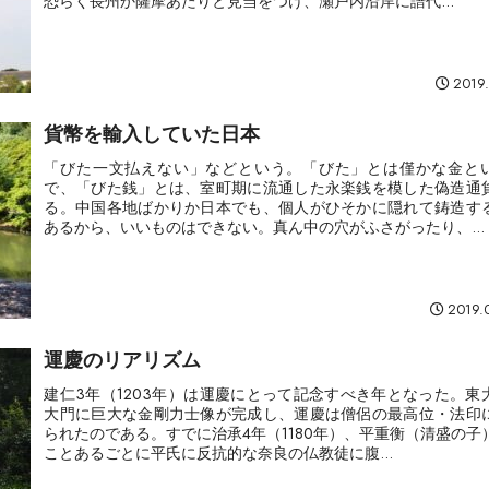
恐らく長州か薩摩あたりと見当をつけ、瀬戸内沿岸に譜代...
2019.
貨幣を輸入していた日本
「びた一文払えない」などという。「びた」とは僅かな金と
で、「びた銭」とは、室町期に流通した永楽銭を模した偽造通
る。中国各地ばかりか日本でも、個人がひそかに隠れて鋳造す
あるから、いいものはできない。真ん中の穴がふさがったり、...
2019.
運慶のリアリズム
建仁3年（1203年）は運慶にとって記念すべき年となった。東
大門に巨大な金剛力士像が完成し、運慶は僧侶の最高位・法印
られたのである。すでに治承4年（1180年）、平重衡（清盛の子
ことあるごとに平氏に反抗的な奈良の仏教徒に腹...