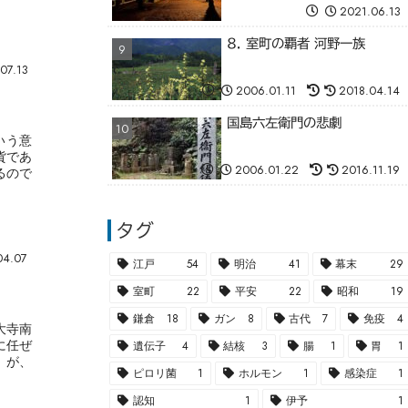
2021.06.13
8. 室町の覇者 河野一族
07.13
2006.01.11
2018.04.14
国島六左衛門の悲劇
いう意
貨であ
2006.01.22
2016.11.19
るので
タグ
04.07
江戸
54
明治
41
幕末
29
室町
22
平安
22
昭和
19
鎌倉
18
ガン
8
古代
7
免疫
4
大寺南
に任ぜ
遺伝子
4
結核
3
腸
1
胃
1
）が、
ピロリ菌
1
ホルモン
1
感染症
1
認知
1
伊予
1