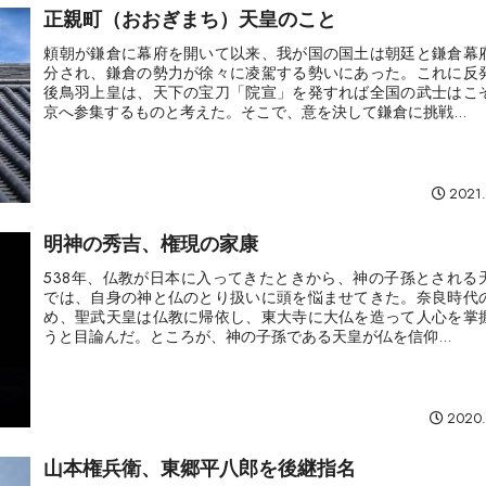
正親町（おおぎまち）天皇のこと
頼朝が鎌倉に幕府を開いて以来、我が国の国土は朝廷と鎌倉幕
分され、鎌倉の勢力が徐々に凌駕する勢いにあった。これに反
後鳥羽上皇は、天下の宝刀「院宣」を発すれば全国の武士はこ
京へ参集するものと考えた。そこで、意を決して鎌倉に挑戦...
2021.
明神の秀吉、権現の家康
538年、仏教が日本に入ってきたときから、神の子孫とされる
では、自身の神と仏のとり扱いに頭を悩ませてきた。奈良時代
め、聖武天皇は仏教に帰依し、東大寺に大仏を造って人心を掌
うと目論んだ。ところが、神の子孫である天皇が仏を信仰...
2020.
山本権兵衛、東郷平八郎を後継指名