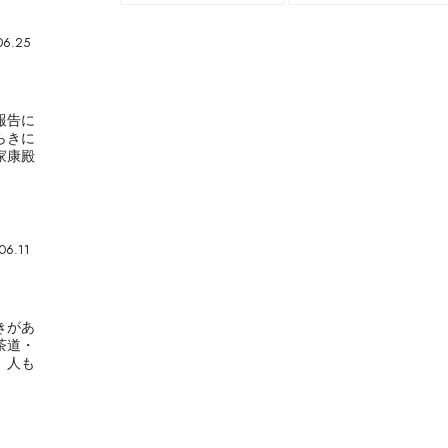
06.25
報告に
らきに
家康殿
06.11
きがあ
茶道・
、人も