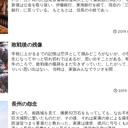
新後は公金を取り扱い、伊藤銀行、東海銀行を経て、現在の「三菱
銀行」に至っている。 もともとは、信長の小姓であっ...
2019.
敗戦後の残像
学校に上がるまでの記憶は茫洋として掴みどころがないが、小
生になってやっと切れ切れではあるが、思い出すことがある。昭
年のころで、敗戦後の傷跡をまだ引きずっていた。したがって
りいい思い出はない。 当時は、家族みんなでラジオを聞...
2019.
長州の怨念
若いころ、姫路城を見て、播磨52万石をもってしても、なお不
巨大城郭に驚いたものだが、その後、それは家康の命による薩
防波堤つまり要塞だと教わった。家康は後世、徳川に弓引くも