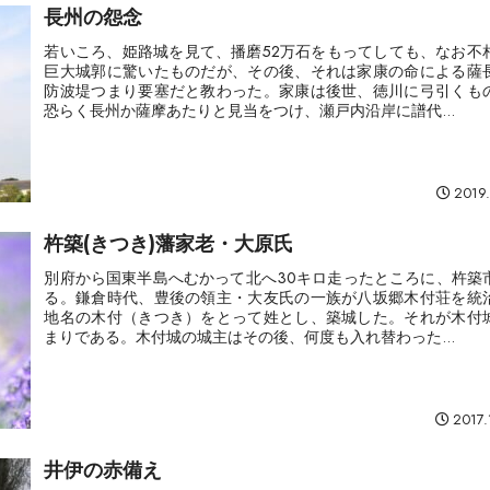
長州の怨念
若いころ、姫路城を見て、播磨52万石をもってしても、なお不
巨大城郭に驚いたものだが、その後、それは家康の命による薩
防波堤つまり要塞だと教わった。家康は後世、徳川に弓引くも
恐らく長州か薩摩あたりと見当をつけ、瀬戸内沿岸に譜代...
2019.
杵築(きつき)藩家老・大原氏
別府から国東半島へむかって北へ30キロ走ったところに、杵築
る。鎌倉時代、豊後の領主・大友氏の一族が八坂郷木付荘を統
地名の木付（きつき）をとって姓とし、築城した。それが木付
まりである。木付城の城主はその後、何度も入れ替わった...
2017.
井伊の赤備え