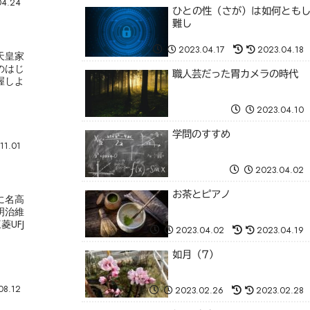
04.24
ひとの性（さが）は如何とも
難し
2023.04.17
2023.04.18
天皇家
のはじ
職人芸だった胃カメラの時代
握しよ
2023.04.10
学問のすすめ
11.01
2023.04.02
お茶とピアノ
に名高
明治維
UFJ
2023.04.02
2023.04.19
如月（7）
08.12
2023.02.26
2023.02.28