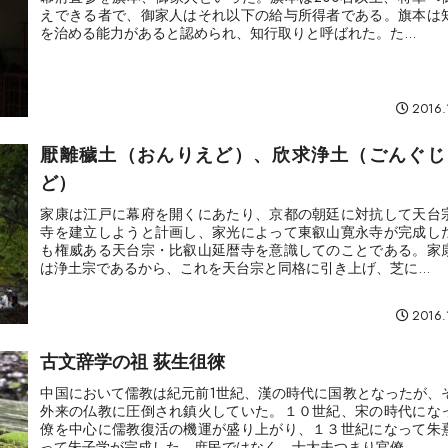
えできる者で、御家人はそれ以下の給与所得者である。旗本は
を治める能力があると認められ、知行取りと呼ばれた。た...
2016.
厭離穢土（おんりえど）、欣求浄土（ごんぐじ
ど）
家康は江戸に幕府を開くにあたり、京都の朝廷に対抗して天台
寺を建立しようと計画し、家光によって東叡山寛永寺が完成し
も権威ある天台宗・比叡山延暦寺を意識してのことである。家
は浄土宗であるから、これを天台宗と同格に引き上げ、芝に...
2016.
古文辞学の祖 荻生徂徠
中国において儒教は紀元前1世紀、漢の時代に国教となったが、
外来の仏教に圧倒され鎮火していた。１０世紀、宋の時代にな
僚を中心に儒教復活の機運が盛り上がり、１３世紀になって朱
って朱子学が完成した。庶民ではなく、士大夫つまり官僚...