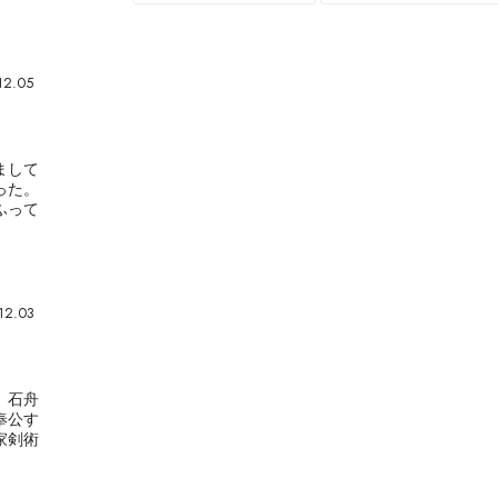
12.05
まして
った。
ふって
12.03
、石舟
奉公す
家剣術