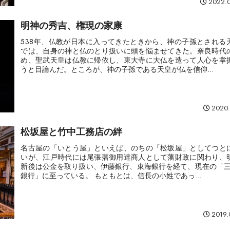
2022.
明神の秀吉、権現の家康
538年、仏教が日本に入ってきたときから、神の子孫とされる
では、自身の神と仏のとり扱いに頭を悩ませてきた。奈良時代
め、聖武天皇は仏教に帰依し、東大寺に大仏を造って人心を掌
うと目論んだ。ところが、神の子孫である天皇が仏を信仰...
2020.
松坂屋と竹中工務店の絆
名古屋の「いとう屋」といえば、のちの「松坂屋」としてつと
いが、江戸時代には尾張藩御用達商人として藩財政に関わり、
新後は公金を取り扱い、伊藤銀行、東海銀行を経て、現在の「三菱
銀行」に至っている。 もともとは、信長の小姓であっ...
2019.