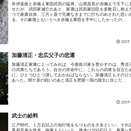
井伊直政と赤備え軍団武田の猛将、山県昌景が赤備えで天下に
せたが、武田家滅亡のあと、家康は武田家旧臣を多数召し抱え
つて家康自身、三方ヶ原で完膚なきまでに打ちのめされた思い
る。その象徴ともいうべき赤備え軍団を手中にしたかったの...
2017.
加藤清正・忠広父子の悲運
加藤清正家康にとってみれば、今後徳川家を脅かすのは、秀吉
の武将たちであろう。自分の存命中に、これらの武将を目立た
に、ひとつひとつ潰しておかねばならない。加藤清正もそのひ
あった。関ケ原の戦いのあと清正を肥後一国の国主に任じた...
2017.
武士の給料
江戸時代、１万石以上の知行地をもつものを大名といい、それ
幕府直参を旗本、御家人といった。旗本は200石以上、将軍へ