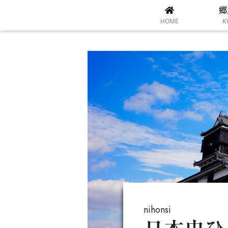
郷
HOME
K
nihonsi