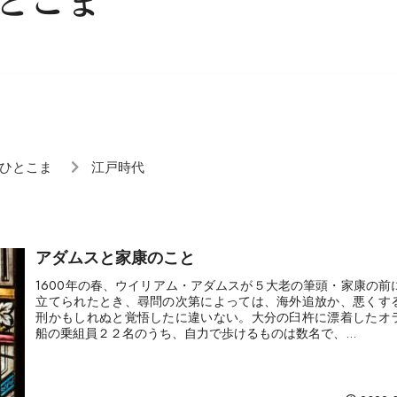
とこま
ひとこま
江戸時代
アダムスと家康のこと
1600年の春、ウイリアム・アダムスが５大老の筆頭・家康の前
立てられたとき、尋問の次第によっては、海外追放か、悪くす
刑かもしれぬと覚悟したに違いない。大分の臼杵に漂着したオ
船の乗組員２２名のうち、自力で歩けるものは数名で、...