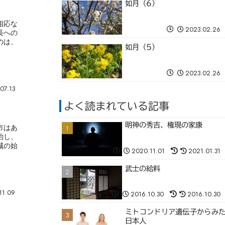
如月（6）
相応な
2023.02.26
長への
のは、
如月（5）
2023.02.26
07.13
よく読まれている記事
明神の秀吉、権現の家康
市はあ
治し、
城の始
2020.11.01
2021.01.31
武士の給料
11.09
2016.10.30
2016.10.30
ミトコンドリア遺伝子からみ
日本人