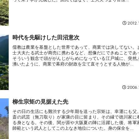
2012.
時代を先駆けした田沼意次
儒教は農業を基盤とした世界であって、商業では決してない。
士大夫たる武士が商売に携わるなど、想像だにできぬことであ
そういう観念で頭ががんじがらめになっている江戸城に、突然
沸いたように、商業で幕府の財政を立て直そうとする人物が...
2006.
柳生宗矩の見据えた先
その日の生活にも難渋する少年期を送った宗矩は、幸運にも父
斎の武芸（無刀取り）が家康の目に留まり、その縁で徳川家に
る身となる。その後、関が原や大阪夏の陣に活躍した後、将軍
師範という武人としてこの上なき地位についた。身の保全を...