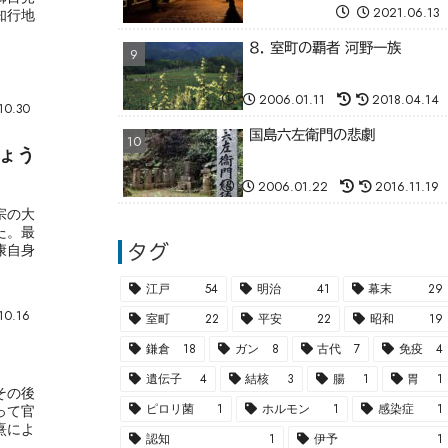
2021.06.13
知行地
8. 室町の覇者 河野一族
2006.01.11
2018.04.14
10.30
国島六左衛門の悲劇
ょう
2006.01.22
2016.11.19
宗の大
た。最
康自身
タグ
江戸
54
明治
41
幕末
29
10.16
室町
22
平安
22
昭和
19
鎌倉
18
ガン
8
古代
7
免疫
4
遺伝子
4
結核
3
腸
1
胃
1
その後
ピロリ菌
1
ホルモン
1
感染症
1
って官
熹によ
認知
1
伊予
1