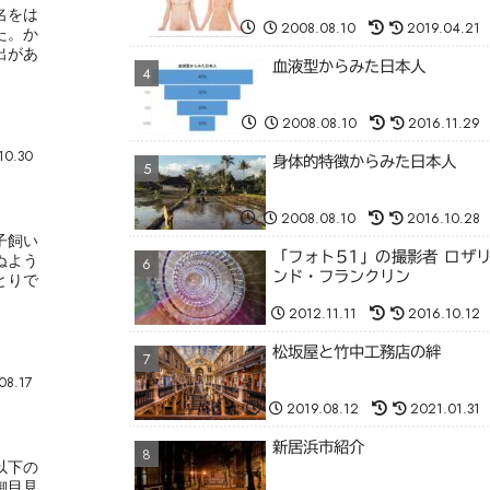
名をは
2008.08.10
2019.04.21
た。か
出があ
血液型からみた日本人
2008.08.10
2016.11.29
10.30
身体的特徴からみた日本人
2008.08.10
2016.10.28
子飼い
「フォト51」の撮影者 ロザ
ぬよう
ンド・フランクリン
とりで
2012.11.11
2016.10.12
松坂屋と竹中工務店の絆
08.17
2019.08.12
2021.01.31
新居浜市紹介
以下の
御目見