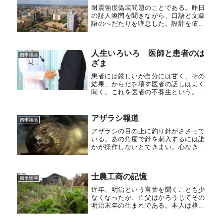
ら...
耐震強度偽装問題のことである。昨日
の証人喚問を聞きながら、口語と文章
語のへだたりを嘆息した。設計を依頼
したひと。設計をしたひと。それを許
可したひと。建てたひと。それを売っ
たひと。ことごとく証人となって、な
人生いろいろ 医師と患者のは
お犯人は不在である。舌先三寸、申し
四季雑感
ざま
開...
患者には厳しいが自分には甘く、その
結果、からだを壊す医者の話しはよく
聞く。これを医者の不養生という。じ
つは自分もその口で、仕事を離れると
つい自分には甘くなってしまいがち
だ。したがって、時には他科の先生の
アザラシ報道
四季雑感
お世話になることがある。そういう時
アザラシの目の上に釣り針がささって
は、...
いる。あの角度で針を刺入するには誰
かが操作しないとできまい。心なきも
のがマスコミの眼を盗んで捕獲しよう
として失敗したものか。なんとかしろ
という声が日増しにつよくなってい
士農工商の記憶
る。しかし、のた打ち回っているわけ
四季雑感
でも...
近年、明治という言葉を聞くことも少
なくなったが、亡父はかろうじてその
明治末年の生まれである。本人は格別
それを誇りにしていた。一方、母親は
戦時下、女学校に勤務していたある