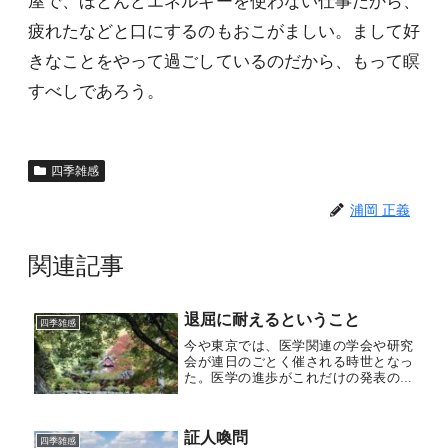
屋で、ほとんどエネルギーを使わない仕事だから、
疲れたなどと口にするのもおこがましい。まして好
きなことをやって過ごしているのだから、もって瞑
すべしであろう。
四季雑感
浦岡 正義
関連記事
退屈に耐えるということ
四季雑感
今や東京では、医学関連の学会や研究
会が連日のごとく催される時世となっ
た。医学の進歩がこれだけの発表の機
会を必要としている。われわれ地方に
住むものは、その中から選んで年に数
回、上京するのを常としている。飛行
証人喚問
機を使えば１時間ほどの距離であるか
四季雑感