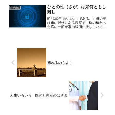
日、喜々として帰宅した父親から、
ひとの性（さが）は如何ともし
「結婚が決まったぞ」と告げられた。
四季雑感
難し
当時、...
昭和30年頃のはなしである。亡母の里
は市の郊外にある農家で、松の植わっ
た庭の一部が家の縁側に接している。
別に玄関はあるのだが、縁側からだと
すぐ居間に上がれるので、家人はしば
しばここから出入りした。むろん鍵な
どはかかっていない。小学校の夏休
み...
忘れるのもよし
人生いろいろ 医師と患者のはざま