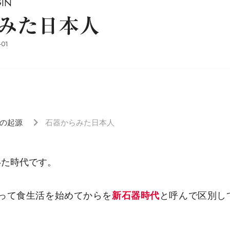
IN
みた日本人
-01
の起源
石器からみた日本人
いた時代です。
造って食生活を始めてからを
新石器時代
と呼んで区別し