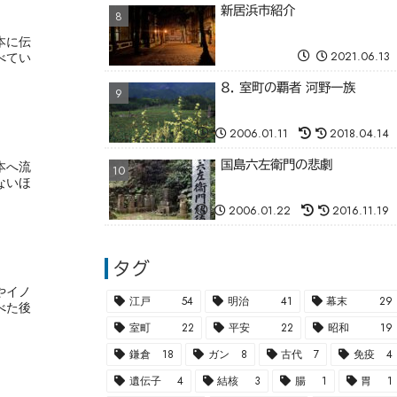
新居浜市紹介
本に伝
べてい
2021.06.13
8. 室町の覇者 河野一族
2006.01.11
2018.04.14
国島六左衛門の悲劇
本へ流
ないほ
2006.01.22
2016.11.19
タグ
やイノ
江戸
54
明治
41
幕末
29
べた後
室町
22
平安
22
昭和
19
鎌倉
18
ガン
8
古代
7
免疫
4
遺伝子
4
結核
3
腸
1
胃
1