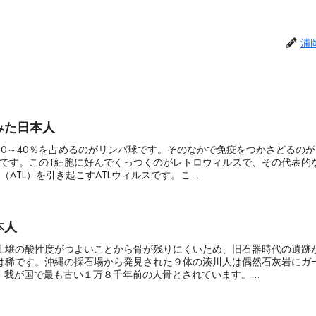
浦
みた日本人
30～40％を占めるのがリンパ球です。そのなかで免疫をつかさどるのが
）です。このT細胞に好んでくっつくのがレトロウィルスで、その代表的
ATL）を引き起こすATLウィルスです。こ...
本人
土壌の酸性度がつよいことから骨が残りにくいため、旧石器時代の遺跡
は稀です。沖縄の採石場から発見された９体の湊川人は偶然石灰岩にガ
我が国で最も古い１万８千年前の人骨とされています。...