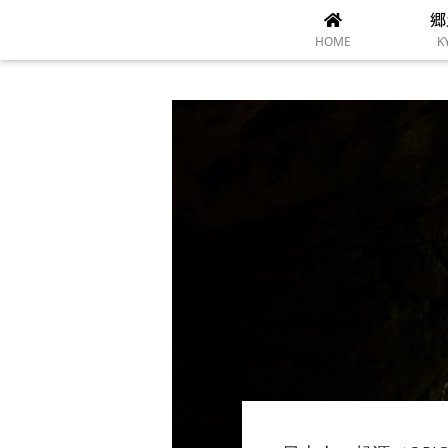
郷
HOME
K