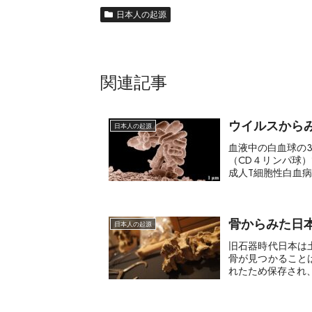
日本人の起源
関連記事
ウイルスから
日本人の起源
血液中の白血球の
（CD４リンパ球
成人T細胞性白血病（
骨からみた日
日本人の起源
旧石器時代日本は
骨が見つかること
れたため保存され、