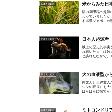
米からみた日
日本人の起源
稲の期限稲の起源
わっていましたが
る温帯ジャポニカ種
日本人起源考
日本人の起源
以上の歴史的事実
れ着いた人々は数
ど訪れたなかで、４
犬の血液型か
日本人の起源
縄文人と犬縄文人
シシの狩りにも大
ばらばらに捨てられ
ミトコンドリ
日本人の起源