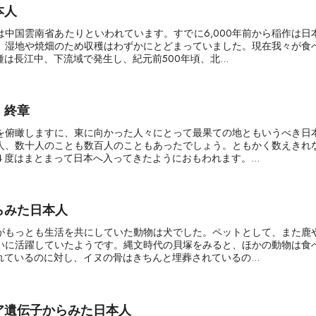
本人
は中国雲南省あたりといわれています。すでに6,000年前から稲作は日
、湿地や焼畑のため収穫はわずかにとどまっていました。現在我々が食
は長江中、下流域で発生し、紀元前500年頃、北...
 終章
を俯瞰しますに、東に向かった人々にとって最果ての地ともいうべき日
人、数十人のことも数百人のこともあったでしょう。ともかく数えきれ
度はまとまって日本へ入ってきたようにおもわれます。...
らみた日本人
がもっとも生活を共にしていた動物は犬でした。ペットとして、また鹿
いに活躍していたようです。縄文時代の貝塚をみると、ほかの動物は食
ているのに対し、イヌの骨はきちんと埋葬されているの...
ア遺伝子からみた日本人