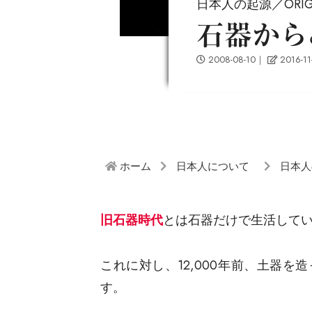
日本人の起源／ORIG
石器から
2008-08-10
｜
2016-11
ホーム
日本人について
日本人
旧石器時代
とは石器だけで生活して
これに対し、12,000年前、土器を
す。